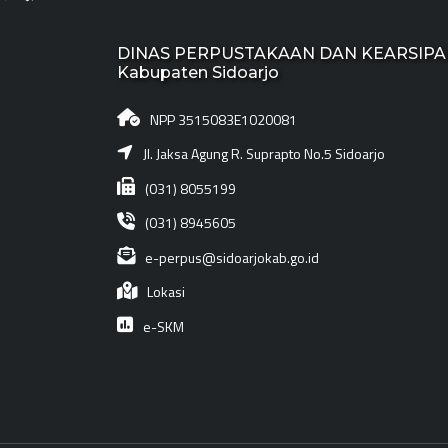
DINAS PERPUSTAKAAN DAN KEARSIP
Kabupaten Sidoarjo
NPP 3515083E1020081
Jl. Jaksa Agung R. Suprapto No.5 Sidoarjo
(031) 8055199
(031) 8945605
e-perpus@sidoarjokab.go.id
Lokasi
e-SKM