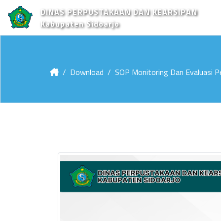
DINAS PERPUSTAKAAN DAN KEARSIPAN
Kabupaten Sidoarjo
Download
SOP Monitoring Dan Evaluasi P