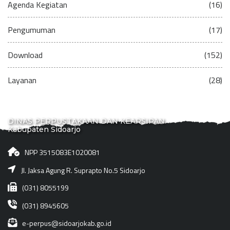
Agenda Kegiatan
(16)
Pengumuman
(17)
Download
(152)
Layanan
(28)
DINAS PERPUSTAKAAN DAN KEARSIPAN
Kabupaten Sidoarjo
NPP 3515083E1020081
Jl. Jaksa Agung R. Suprapto No.5 Sidoarjo
(031) 8055199
(031) 8945605
e-perpus@sidoarjokab.go.id