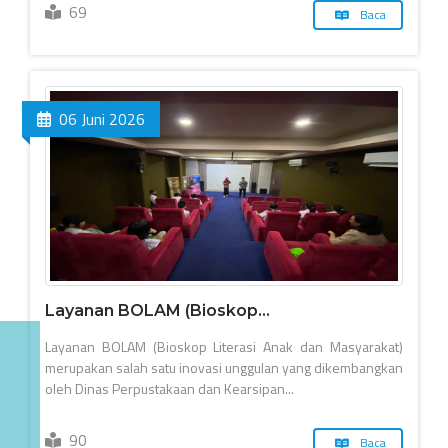
69
Baca
06 Juni 2026
Layanan BOLAM (Bioskop...
Layanan BOLAM (Bioskop Literasi Anak dan Masyarakat)
merupakan salah satu inovasi unggulan yang dikembangkan
oleh Dinas Perpustakaan dan Kearsipan...
90
Baca