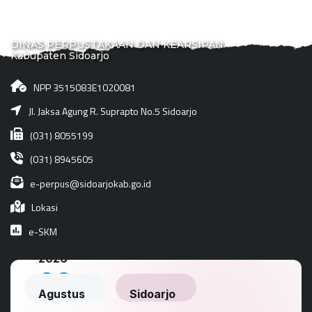
DINAS PERPUSTAKAAN DAN KEARSIPAN
Kabupaten Sidoarjo
NPP 3515083E1020081
Jl. Jaksa Agung R. Suprapto No.5 Sidoarjo
(031) 8055199
(031) 8945605
e-perpus@sidoarjokab.go.id
Lokasi
e-SKM