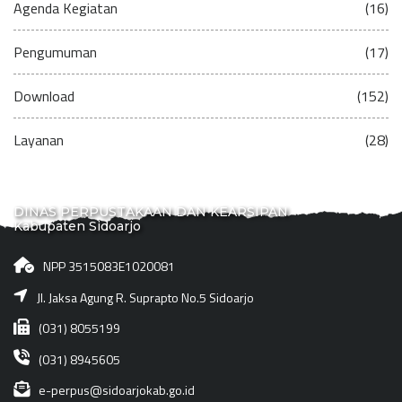
Agenda Kegiatan
(16)
Pengumuman
(17)
Download
(152)
Layanan
(28)
DINAS PERPUSTAKAAN DAN KEARSIPAN
Kabupaten Sidoarjo
NPP 3515083E1020081
Jl. Jaksa Agung R. Suprapto No.5 Sidoarjo
(031) 8055199
(031) 8945605
e-perpus@sidoarjokab.go.id