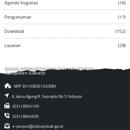
Agenda Kegiatan
(16)
Pengumuman
(17)
Download
(152)
Layanan
(28)
DINAS PERPUSTAKAAN DAN KEARSIPAN
Kabupaten Sidoarjo
NPP 3515083E1020081
Jl. Jaksa Agung R. Suprapto No.5 Sidoarjo
(031) 8055199
(031) 8945605
e-perpus@sidoarjokab.go.id