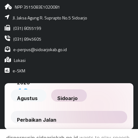
NPP 3515083E1020081
Jl. Jaksa Agung R. Suprapto No.5 Sidoarjo
(031) 8055199
(031) 8945605
e-perpus@sidoarjokab.go.id
Lokasi
e-SKM
disperpusip.sidoarjokab.go.id
wants to play speech