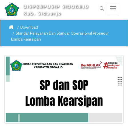
DISPERPUSIP SIDOARJO
Kab. Sidoarjo
Download
Standar Pelayanan Dan Standar Operasional Prosedur
Lomba Kearsipan