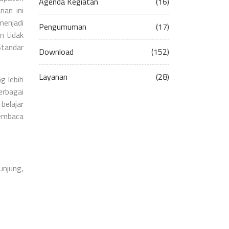
Agenda Kegiatan
(16)
nan ini
enjadi
Pengumuman
(17)
n tidak
Standar
Download
(152)
Layanan
(28)
g lebih
erbagai
belajar
membaca
unjung,