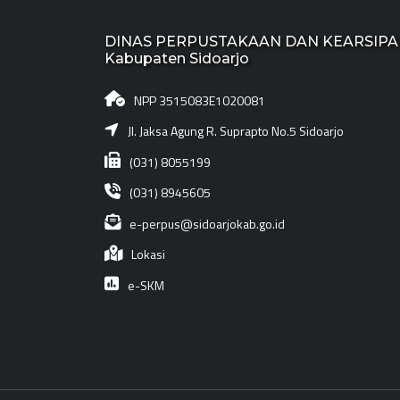
DINAS PERPUSTAKAAN DAN KEARSIP
Kabupaten Sidoarjo
NPP 3515083E1020081
Jl. Jaksa Agung R. Suprapto No.5 Sidoarjo
(031) 8055199
(031) 8945605
e-perpus@sidoarjokab.go.id
Lokasi
e-SKM