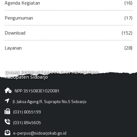
Agenda Kegiatan
(16)
Pengumuman
(17)
Download
(152)
Layanan
(28)
DINAS PERPUSTAKAAN DAN KEARSIPAN
Kabupaten Sidoarjo
NPP 3515083E1020081
Jl. Jaksa Agung R. Suprapto No.5 Sidoarjo
(031) 8055199
(031) 8945605
e-perpus@sidoarjokab.go.id