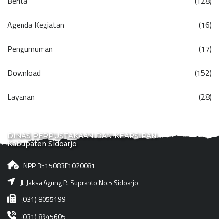
Berita
(128)
Agenda Kegiatan
(16)
Pengumuman
(17)
Download
(152)
Layanan
(28)
DINAS PERPUSTAKAAN DAN KEARSIPAN
Kabupaten Sidoarjo
NPP 3515083E1020081
Jl. Jaksa Agung R. Suprapto No.5 Sidoarjo
(031) 8055199
(031) 8945605