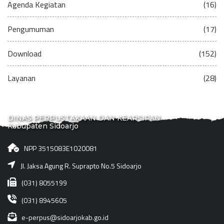
Agenda Kegiatan
(16)
Pengumuman
(17)
Download
(152)
Layanan
(28)
DINAS PERPUSTAKAAN DAN KEARSIPAN
Kabupaten Sidoarjo
NPP 3515083E1020081
Jl. Jaksa Agung R. Suprapto No.5 Sidoarjo
(031) 8055199
(031) 8945605
e-perpus@sidoarjokab.go.id