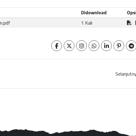
Didownload
Ops
n.pdf
1 Kali
Selanjutn