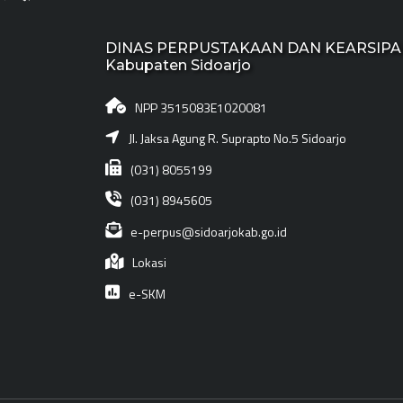
DINAS PERPUSTAKAAN DAN KEARSIP
Kabupaten Sidoarjo
NPP 3515083E1020081
Jl. Jaksa Agung R. Suprapto No.5 Sidoarjo
(031) 8055199
(031) 8945605
e-perpus@sidoarjokab.go.id
Lokasi
e-SKM