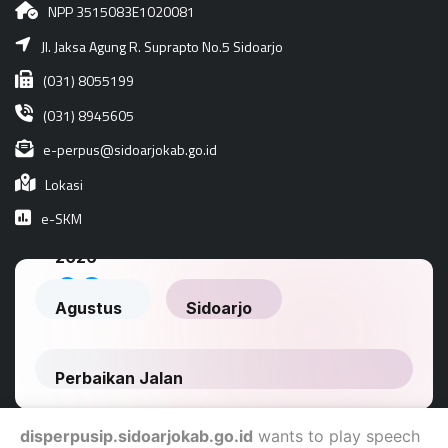
NPP 3515083E1020081
Jl. Jaksa Agung R. Suprapto No.5 Sidoarjo
(031) 8055199
(031) 8945605
e-perpus@sidoarjokab.go.id
Lokasi
e-SKM
disperpusip.sidoarjokab.go.id
wants to play speech