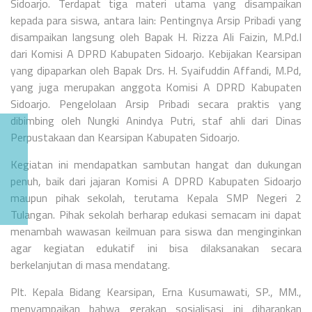
Sidoarjo. Terdapat tiga materi utama yang disampaikan
kepada para siswa, antara lain: Pentingnya Arsip Pribadi yang
disampaikan langsung oleh Bapak H. Rizza Ali Faizin, M.Pd.I
dari Komisi A DPRD Kabupaten Sidoarjo. Kebijakan Kearsipan
yang dipaparkan oleh Bapak Drs. H. Syaifuddin Affandi, M.Pd,
yang juga merupakan anggota Komisi A DPRD Kabupaten
Sidoarjo. Pengelolaan Arsip Pribadi secara praktis yang
dibimbing oleh Nungki Anindya Putri, staf ahli dari Dinas
Perpustakaan dan Kearsipan Kabupaten Sidoarjo.
Kegiatan ini mendapatkan sambutan hangat dan dukungan
penuh, baik dari jajaran Komisi A DPRD Kabupaten Sidoarjo
maupun pihak sekolah, terutama Kepala SMP Negeri 2
Tulangan. Pihak sekolah berharap edukasi semacam ini dapat
menambah wawasan keilmuan para siswa dan menginginkan
agar kegiatan edukatif ini bisa dilaksanakan secara
berkelanjutan di masa mendatang.
Plt. Kepala Bidang Kearsipan, Erna Kusumawati, SP., MM.,
menyampaikan bahwa gerakan sosialisasi ini diharapkan