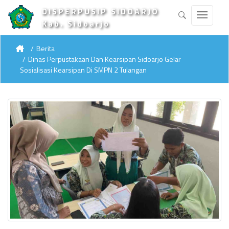
DISPERPUSIP SIDOARJO
Kab. Sidoarjo
Berita
Dinas Perpustakaan Dan Kearsipan Sidoarjo Gelar
Sosialisasi Kearsipan Di SMPN 2 Tulangan