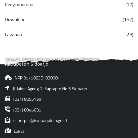
Pengumuman
(17)
Download
(152)
Layanan
(28)
DINAS PERPUSTAKAAN DAN KEARSIPAN
Kabupaten Sidoarjo
NPP 3515083E1020081
Jl. Jaksa Agung R. Suprapto No.5 Sidoarjo
(031) 8055199
(031) 8945605
e-perpus@sidoarjokab.go.id
Lokasi